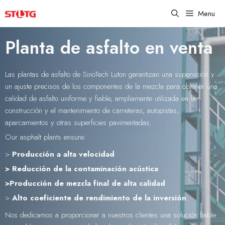
Skip
Menu
to
content
Planta de asfalto en venta
Las plantas de asfalto de SinoTech Luton garantizan una supervisión y
un ajuste precisos de los componentes de la mezcla para obtener una
calidad de asfalto uniforme y fiable, ampliamente utilizada en la
construcción y el mantenimiento de carreteras, autopistas,
aparcamientos y otras superficies pavimentadas.
Our asphalt plants ensure:
>
Producción a alta velocidad
> Reducción de la contaminación acústica
>Producción de mezcla final de alta calidad
>
Alto coeficiente de rendimiento de la inversión
Nos dedicamos a proporcionar a nuestros clientes una solución fiable