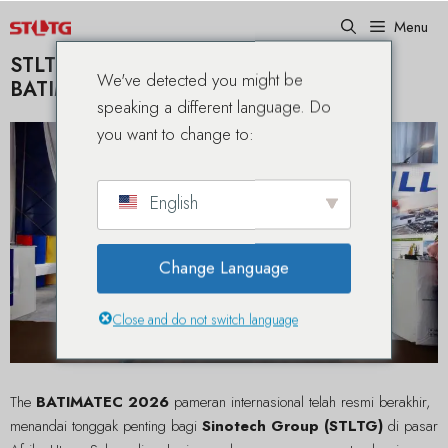
Lewati
Menu
ke
konten
STLTG Merayakan Keberhasilan Besar di
We've detected you might be
BATIMATEC 2026 di Aljazair
speaking a different language. Do
you want to change to:
English
Change Language
Close and do not switch language
The
BATIMATEC 2026
pameran internasional telah resmi berakhir,
menandai tonggak penting bagi
Sinotech Group (STLTG)
di pasar