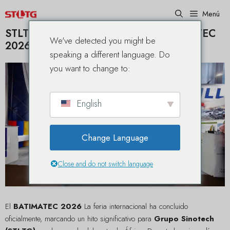
Saltar
Menú
al
contenido
STLTG celebra un gran éxito en BATIMATEC
We've detected you might be
2026 en Argelia
speaking a different language. Do
you want to change to:
English
Change Language
Close and do not switch language
El
BATIMATEC 2026
La feria internacional ha concluido
oficialmente, marcando un hito significativo para
Grupo Sinotech