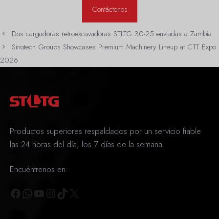
Contáctenos
Dos cargadoras retroexcavadoras STLTG 30-25 enviadas a Zambia
Sinotech Groups Showcases Premium Machinery Lineup at CTT Expo
2026
Productos superiores respaldados por un servicio fiable
las 24 horas del día, los 7 días de la semana.
Encuéntrenos en:
Facebook
WhatsApp
YouTube
Instagram
TikTok
X