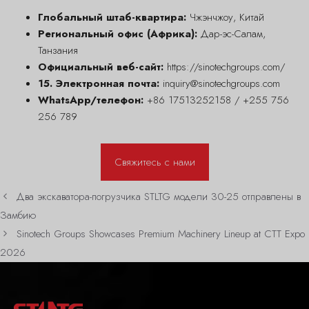
Глобальный штаб-квартира:
Чжэнчжоу, Китай
Региональный офис (Африка):
Дар-эс-Салам,
Танзания
Официальный веб-сайт:
https://sinotechgroups.com/
15. Электронная почта:
inquiry@sinotechgroups.com
WhatsApp/телефон:
+86 17513252158 / +255 756
256 789
Свяжитесь с нами
Два экскаватора-погрузчика STLTG модели 30-25 отправлены в
Замбию
Sinotech Groups Showcases Premium Machinery Lineup at CTT Expo
2026