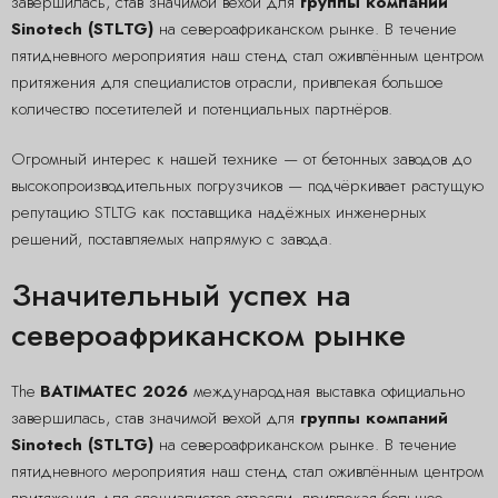
завершилась, став значимой вехой для
группы компаний
Sinotech (STLTG)
на североафриканском рынке. В течение
пятидневного мероприятия наш стенд стал оживлённым центром
притяжения для специалистов отрасли, привлекая большое
количество посетителей и потенциальных партнёров.
Огромный интерес к нашей технике — от бетонных заводов до
высокопроизводительных погрузчиков — подчёркивает растущую
репутацию STLTG как поставщика надёжных инженерных
решений, поставляемых напрямую с завода.
Значительный успех на
североафриканском рынке
The
BATIMATEC 2026
международная выставка официально
завершилась, став значимой вехой для
группы компаний
Sinotech (STLTG)
на североафриканском рынке. В течение
пятидневного мероприятия наш стенд стал оживлённым центром
притяжения для специалистов отрасли, привлекая большое