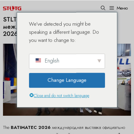
Перейти
Меню
к
содержимому
STLTG отмечает крупный успех на
We've detected you might be
международной выставке BATIMATEC
speaking a different language. Do
2026 в Алжире
you want to change to:
English
Change Language
Close and do not switch language
The
BATIMATEC 2026
международная выставка официально