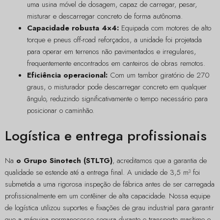
uma usina móvel de dosagem, capaz de carregar, pesar,
misturar e descarregar concreto de forma autônoma.
Capacidade robusta 4×4:
Equipada com motores de alto
torque e pneus off-road reforçados, a unidade foi projetada
para operar em terrenos não pavimentados e irregulares,
frequentemente encontrados em canteiros de obras remotos.
Eficiência operacional:
Com um tambor giratório de 270
graus, o misturador pode descarregar concreto em qualquer
ângulo, reduzindo significativamente o tempo necessário para
posicionar o caminhão.
Logística e entrega profissionais
Na
o Grupo Sinotech (STLTG)
, acreditamos que a garantia de
qualidade se estende até a entrega final. A unidade de 3,5 m³ foi
submetida a uma rigorosa inspeção de fábrica antes de ser carregada
profissionalmente em um contêiner de alta capacidade. Nossa equipe
de logística utilizou suportes e fixações de grau industrial para garantir
que a máquina permanecesse segura durante o transporte marítimo e