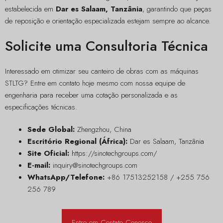
estabelecida em
Dar es Salaam, Tanzânia
, garantindo que peças
de reposição e orientação especializada estejam sempre ao alcance.
Solicite uma Consultoria Técnica
Interessado em otimizar seu canteiro de obras com as máquinas
STLTG? Entre em contato hoje mesmo com nossa equipe de
engenharia para receber uma cotação personalizada e as
especificações técnicas.
Sede Global:
Zhengzhou, China
Escritório Regional (África):
Dar es Salaam, Tanzânia
Site Oficial:
https://sinotechgroups.com/
E-mail:
inquiry@sinotechgroups.com
WhatsApp/Telefone:
+86 17513252158 / +255 756
256 789
Entre em Contato Conosco