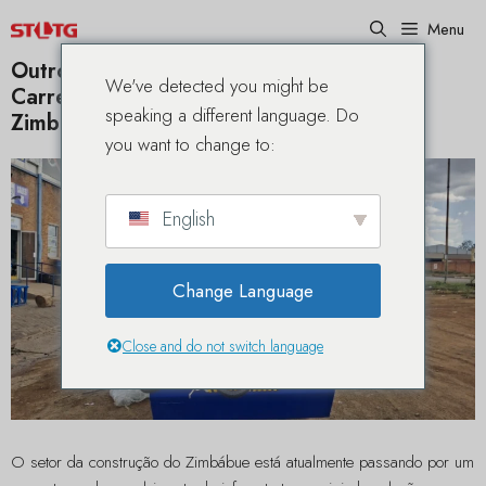
Pular
Menu
para
o
Outro Misturador de Concreto Auto-
We've detected you might be
conteúdo
Carregável STLTG de 3,5 m³ Chegou ao
speaking a different language. Do
Zimbábue
you want to change to:
English
Change Language
Close and do not switch language
O setor da construção do Zimbábue está atualmente passando por um