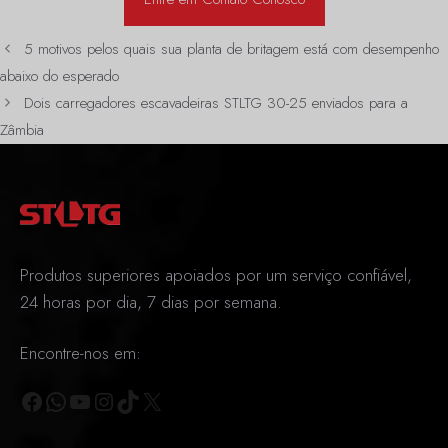
5 motivos pelos quais sua planta de britagem está com desempenho
abaixo do esperado
Dois carregadores escavadeiras STLTG 30-25 enviados para a
Zâmbia
Produtos superiores apoiados por um serviço confiável,
24 horas por dia, 7 dias por semana.
Encontre-nos em:
Facebook
WhatsApp
Youtube
Instagram
TikTok
X