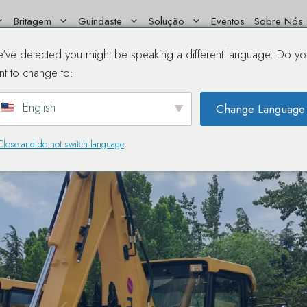
Britagem
Guindaste
Solução
Eventos
Sobre Nós
 escavadeiras STLTG 30-
've detected you might be speaking a different language. Do yo
nt to change to:
English
Change Language
Close and do not switch language