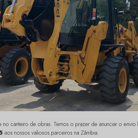
ade no canteiro de obras. Temos o prazer de anunciar o env
5
aos nossos valiosos parceiros na Zâmbia.