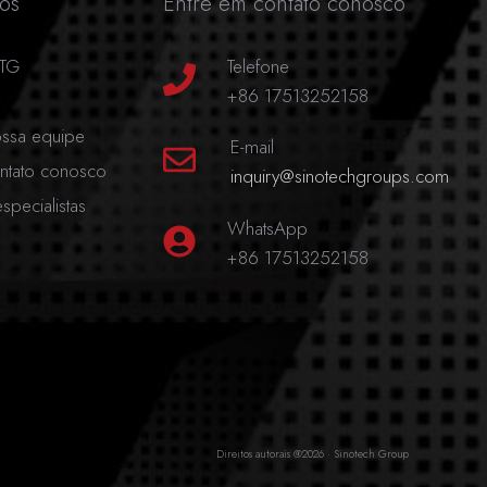
dos
Entre em contato conosco
LTG
Telefone
+86 17513252158
ssa equipe
E-mail
ntato conosco
inquiry@sinotechgroups.com
especialistas
WhatsApp
+86 17513252158
Direitos autorais @2026 · Sinotech Group