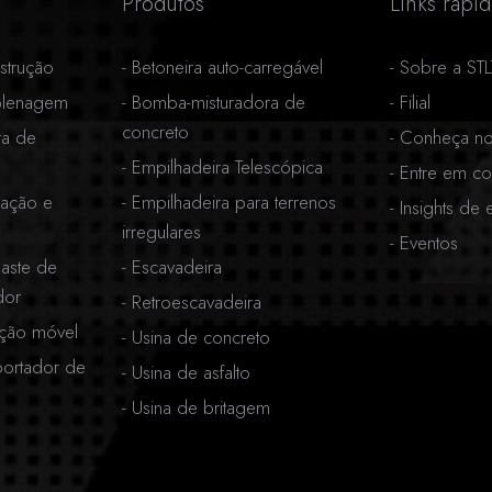
Produtos
Links rápi
strução
-
Betoneira auto-carregável
-
Sobre a ST
plenagem
-
Bomba-misturadora de
-
Filial
concreto
ra de
-
Conheça no
-
Empilhadeira Telescópica
-
Entre em co
ração e
-
Empilhadeira para terrenos
-
Insights de 
irregulares
-
Eventos
aste de
-
Escavadeira
dor
-
Retroescavadeira
ação móvel
-
Usina de concreto
portador de
-
Usina de asfalto
-
Usina de britagem