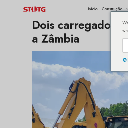
Pular
Início
Construção
para
o
Dois carregadores
We
conteúdo
wa
a Zâmbia