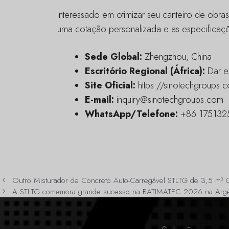
Interessado em otimizar seu canteiro de ob
uma cotação personalizada e as especificaçõ
Sede Global:
Zhengzhou, China
Escritório Regional (África):
Dar e
Site Oficial:
https://sinotechgroups.
E-mail:
inquiry@sinotechgroups.com
WhatsApp/Telefone:
+86 1751325
Outro Misturador de Concreto Auto-Carregável STLTG de 3,5 m³
A STLTG comemora grande sucesso na BATIMATEC 2026 na Argé