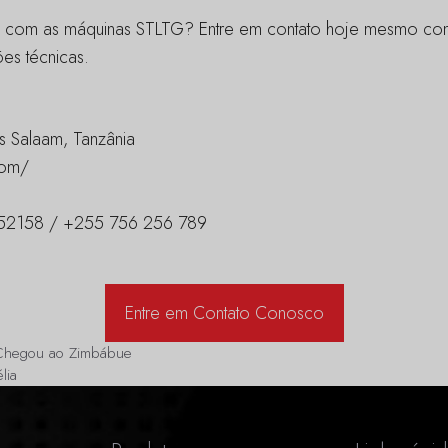
ras com as máquinas STLTG? Entre em contato hoje mesmo co
es técnicas.
s Salaam, Tanzânia
com/
2158 / +255 756 256 789
Entre em Contato Conosco
 Chegou ao Zimbábue
lia