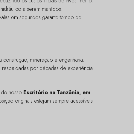
duzindo os custos iniciais de investimento.
hidráulico a serem mantidos.
valas em segundos garante tempo de
a construção, mineração e engenharia.
, respaldadas por décadas de experiência
io do nosso
Escritório na Tanzânia, em
posição originais estejam sempre acessíveis