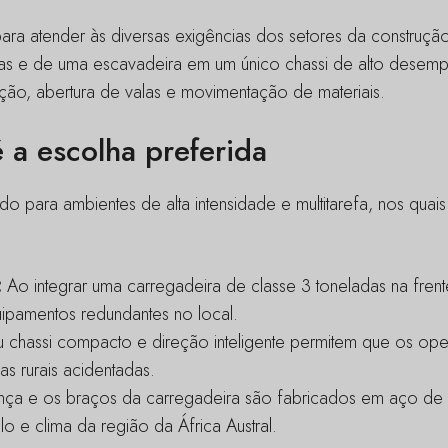
ra atender às diversas exigências dos setores da construção
as e de uma escavadeira em um único chassi de alto dese
ão, abertura de valas e movimentação de materiais.
 a escolha preferida
 para ambientes de alta intensidade e multitarefa, nos quai
:
Ao integrar uma carregadeira de classe 3 toneladas na fren
ipamentos redundantes no local.
 chassi compacto e direção inteligente permitem que os op
as rurais acidentadas.
nça e os braços da carregadeira são fabricados em aço de al
o e clima da região da África Austral.