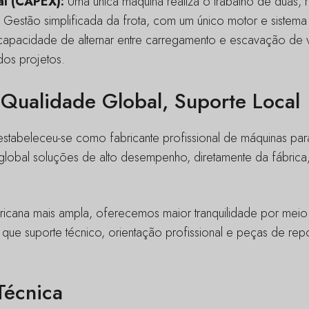
l (CAPEX):
Uma única máquina realiza o trabalho de duas, re
Gestão simplificada da frota, com um único motor e sistema 
apacidade de alternar entre carregamento e escavação de 
 dos projetos.
ualidade Global, Suporte Local
stabeleceu-se como fabricante profissional de máquinas par
lobal soluções de alto desempenho, diretamente da fábrica
africana mais ampla, oferecemos maior tranquilidade por me
e que suporte técnico, orientação profissional e peças de re
Técnica