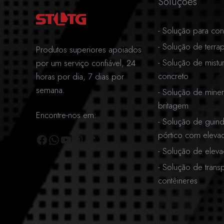
Soluções
-
Solução para con
-
Solução de terra
Produtos superiores apoiados
-
Solução de mistu
por um serviço confiável, 24
concreto
horas por dia, 7 dias por
semana.
-
Solução de mine
britagem
Encontre-nos em:
-
Solução de guind
pórtico com eleva
Facebook
WhatsApp
Youtube
Instagram
TikTok
X
-
Solução de elev
-
Solução de trans
contêineres