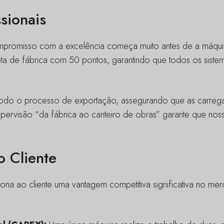
ssionais
mpromisso com a excelência começa muito antes de a máqui
a de fábrica com 50 pontos, garantindo que todos os siste
 todo o processo de exportação, assegurando que as carre
a supervisão “da fábrica ao canteiro de obras” garante que n
o Cliente
na ao cliente uma vantagem competitiva significativa no me